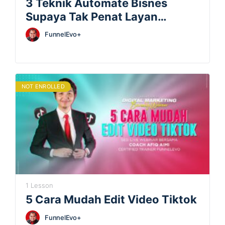
3 Teknik Automate Bisnes
Supaya Tak Penat Layan
Pelanggan Di Whatsapp
FunnelEvo+
NOT ENROLLED
1 Lesson
5 Cara Mudah Edit Video Tiktok
FunnelEvo+