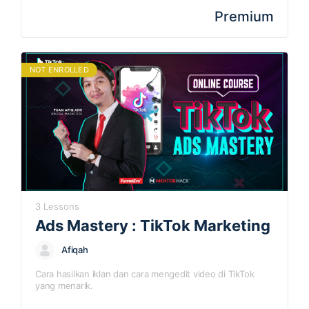
Elementor merupakan perisian yang jauh…
Premium
NOT ENROLLED
3 Lessons
Ads Mastery : TikTok Marketing
Afiqah
Cara hasilkan iklan dan cara mengedit video di TikTok
yang menarik.