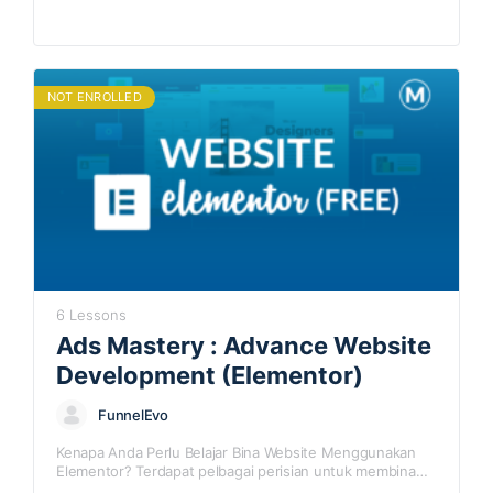
NOT ENROLLED
6 Lessons
Ads Mastery : Advance Website
Development (Elementor)
FunnelEvo
Kenapa Anda Perlu Belajar Bina Website Menggunakan
Elementor? Terdapat pelbagai perisian untuk membina
website di dalam wordpress, tetapi kami melihat