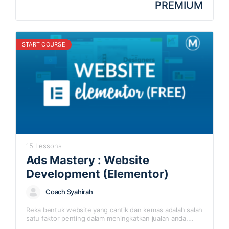
PREMIUM
START COURSE
15 Lessons
Ads Mastery : Website
Development (Elementor)
Coach Syahirah
Reka bentuk website yang cantik dan kemas adalah salah
satu faktor penting dalam meningkatkan jualan anda.
Kursus ini anda dapat membina website anda sendiri