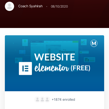
·
Coach Syahirah
08/10/2020
+1874
enrolled