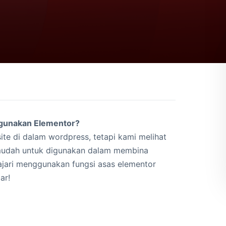
ggunakan Elementor?
te di dalam wordpress, tetapi kami melihat
 mudah untuk digunakan dalam membina
ajari menggunakan fungsi asas elementor
ar!