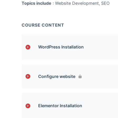
Topics include
: Website Development, SEO
COURSE CONTENT
WordPress Installation
Lesson Content
Configure website
Membeli Domain hosting
Lesson Content
”Verify’ Nama Domain
Elementor Installation
Cara Membina ‘Page’ Website
Cara Install WordPress