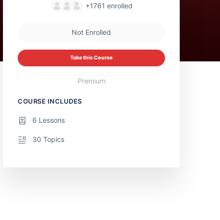
+1761
enrolled
Not Enrolled
Take this Course
Premium
COURSE INCLUDES
6 Lessons
30 Topics