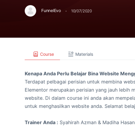
·
FunnelEvo
10/07/2020
Course
Materials
Kenapa Anda Perlu Belajar Bina Website Men
Terdapat pelbagai perisian untuk membina websi
Elementor merupakan perisian yang jauh lebih
website. Di dalam course ini anda akan mempel
untuk menghasilkan website anda. Selamat belaj
Trainer Anda :
Syahirah Azman & Madiha Hasan