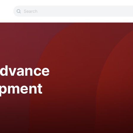
Advance
opment