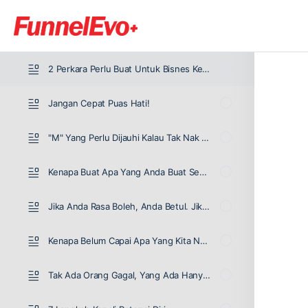
11 Perkara Wajib Belajar Daripada Drama Startup
Bagaimana Nak Let Go Masa Lampau
2 Perkara Perlu Buat Untuk Bisnes Ketika Pendemic
Jangan Cepat Puas Hati!
"M" Yang Perlu Dijauhi Kalau Tak Nak GAGAL!
Kenapa Buat Apa Yang Anda Buat Sekarang?
Jika Anda Rasa Boleh, Anda Betul. Jika Anda Rasa Tak Boleh Pun Anda Betul!
Kenapa Belum Capai Apa Yang Kita Nak?
Tak Ada Orang Gagal, Yang Ada Hanya Orang Malas!