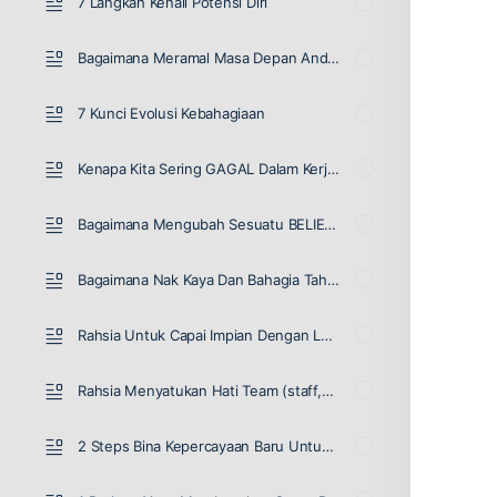
7 Langkah Kenali Potensi Diri
Bagaimana Meramal Masa Depan Anda?
7 Kunci Evolusi Kebahagiaan
Kenapa Kita Sering GAGAL Dalam Kerja, Bisnes Atau Hidup?
Bagaimana Mengubah Sesuatu BELIEVE Kepada BELIEVE Baru?
Bagaimana Nak Kaya Dan Bahagia Tahun 2020?
Rahsia Untuk Capai Impian Dengan Lebih Cepat!
Rahsia Menyatukan Hati Team (staff,ejen) Bisnes Anda
2 Steps Bina Kepercayaan Baru Untuk Success Dalam Hidup