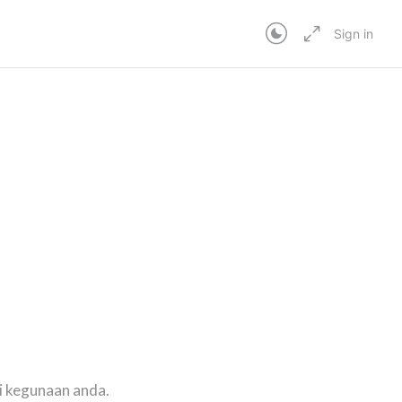
Sign in
In Progress
i kegunaan anda.