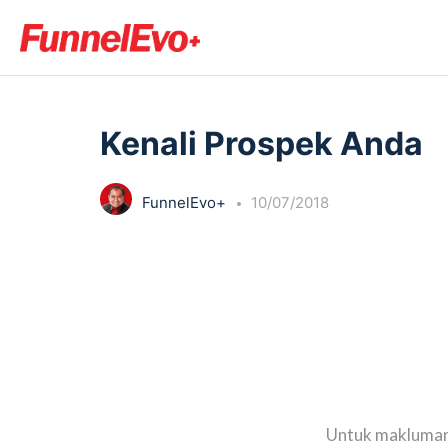
LESSON 1
OF 0
Kenali Prospek Anda
FunnelEvo+
10/07/2018
Untuk makluman 