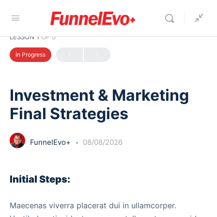
LESSON 1
OF 0
In Progress
Investment & Marketing
Final Strategies
FunnelEvo+
08/08/2026
Initial Steps:
Maecenas viverra placerat dui in ullamcorper.