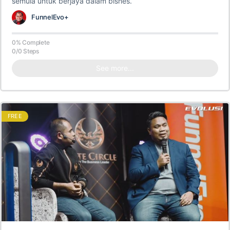
semula untuk berjaya dalam bisnes.
FunnelEvo+
0% Complete
0/0 Steps
See more...
FREE