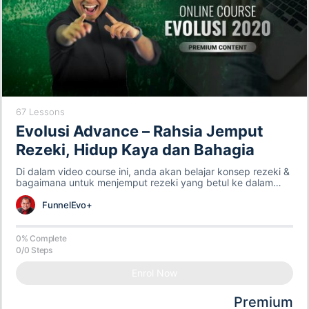
67 Lessons
Evolusi Advance – Rahsia Jemput
Rezeki, Hidup Kaya dan Bahagia
Di dalam video course ini, anda akan belajar konsep rezeki &
bagaimana untuk menjemput rezeki yang betul ke dalam
hidup & bisnes anda. Dah penat buat macam-macam
perkara tapi rezeki masih lagi STUCK ? Dah bosan dengan
FunnelEvo+
hidup yang biasa ? Nak jadi luar biasa...? Jika ya video
course ini adalah untuk anda
0% Complete
0/0 Steps
Enrol Now
Premium