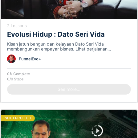
2 Lessons
Evolusi Hidup : Dato Seri Vida
Kisah jatuh bangun dan kejayaan Dato Seri Vida
membangunkan empayar bisnes. Lihat perjalanan
bagaimana beliau mengatasi setiap rintangan dihadapan
sehingga…
FunnelEvo+
0% Complete
0/0 Steps
See more...
NOT ENROLLED