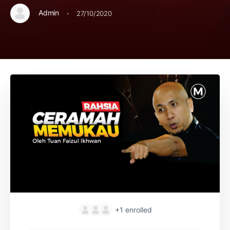
·
Admin
27/10/2020
+1
enrolled