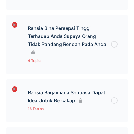
Percaya
Lesson Content
0% Complete
0/7 Steps
Rahsia Bina Persepsi Tinggi
Faham
Konsep Penerimaan Manusia
Terhadap Anda Supaya Orang
Tidak Pandang Rendah Pada Anda
Dapat Perhatian
Kelebihan & Kelemahan Otak
4 Topics
Working Memory
Lesson Content
0% Complete
0/4 Steps
Capacity
Rahsia Bagaimana Sentiasa Dapat
Flow Of Thought
Idea Untuk Bercakap
Emosi
18 Topics
Cara Susun Flow of Thought
Perkara-perkara Yang Meningkat Emosi
Lesson Content
0% Complete
0/18 Steps
K.I.C.K