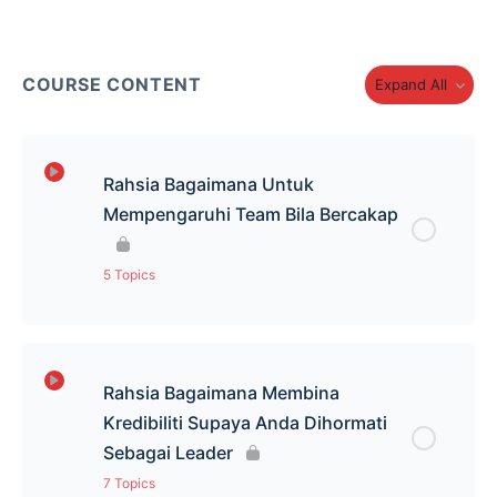
COURSE CONTENT
Expand All
Rahsia Bagaimana Untuk
Mempengaruhi Team Bila Bercakap
5 Topics
Lesson Content
0% Complete
0/5 Steps
Rahsia Bagaimana Membina
Pengenalan RCM
Kredibiliti Supaya Anda Dihormati
Sebagai Leader
Behavior Modification
7 Topics