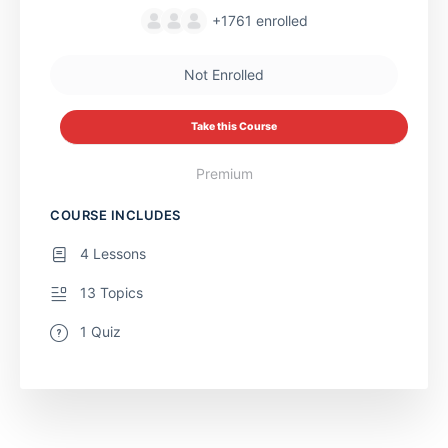
+1761
enrolled
Not Enrolled
Take this Course
Premium
COURSE INCLUDES
4 Lessons
13 Topics
1 Quiz