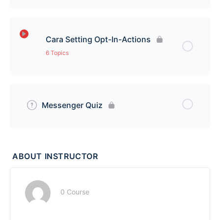
Lesson Content
Tutorial Hasilkan Link Messenger
0% Complete
0/1 Steps
Cara Setting Opt-In-Actions
Tutorial Broadcast
6 Topics
Lesson Content
0% Complete
0/6 Steps
Messenger Quiz
Perbezaan Button Dan Quick Reply
Cara Link Button Kepada Mesej Seterusnya
ABOUT INSTRUCTOR
Cara Setkan Mesej Seterusnya
0 Course
Cara Close Sale