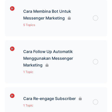
Cara Membina Bot Untuk
Messenger Marketing
5 Topics
Lesson Content
0% Complete
0/5 Steps
Cara Follow Up Automatik
Tutorial Auto Reply
Menggunakan Messenger
Marketing
Cara Menggunakan Growth Tools Facebook
1 Topic
Comments Part 1
Lesson Content
0% Complete
0/1 Steps
Cara Menggunakan Growth Tools Facebook
Comments Part 2
Cara Re-engage Subscriber
Tutorial Sequence
1 Topic
Full Overview Flow Growth Tools FB Comments