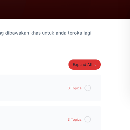
g dibawakan khas untuk anda teroka lagi
Expand All
3 Topics
0% Complete
0/3 Steps
3 Topics