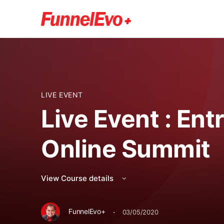
LIVE EVENT
Live Event : En
Online Summit
View Course details
·
FunnelEvo+
03/05/2020