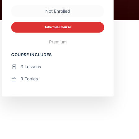
Not Enrolled
Take this Course
Premium
COURSE INCLUDES
3 Lessons
9 Topics