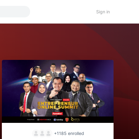
Sign in
+1185
enrolled