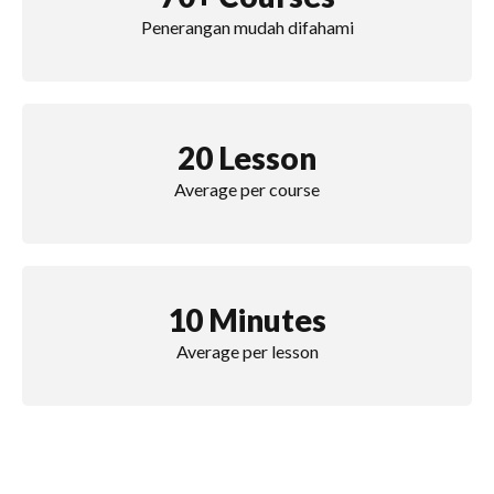
Penerangan mudah difahami
20
 Lesson
Average per course
10
 Minutes
Average per lesson