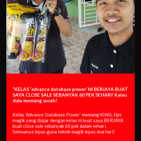
“KELAS ‘advance database power’ NI BERJAYA BUAT
SAYA CLOSE SALE SEBANYAK 60 PEK SEHARI! Kalau
dulu memang susah!
Kelas ‘Advance Database Power’ memang KING, tips
magik yang diajar dengan kelas ni buat saya BERJAYA
buat close sale sebanyak 60 pek dalam sehari.
Semuanya lepas guna teknik magik lepas dua hari!