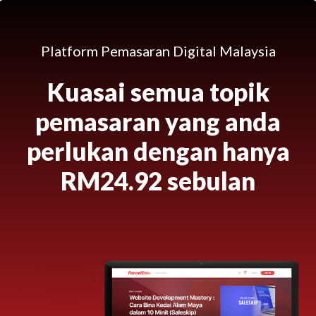
Platform Pemasaran Digital Malaysia
Kuasai semua topik
pemasaran yang anda
perlukan dengan hanya
RM24.92 sebulan