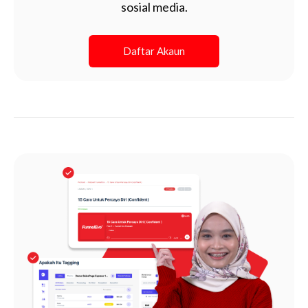
sosial media.
Daftar Akaun