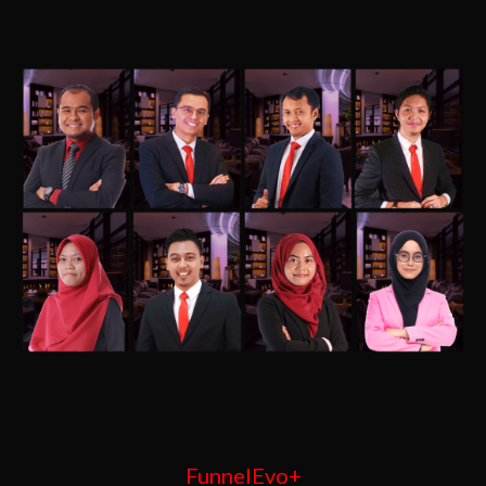
membimbing anda.