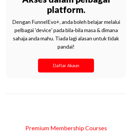
platform.
Dengan FunnelEvo+, anda boleh belajar melalui
pelbagai ‘device’ pada bila-bila masa & dimana
sahaja anda mahu. Tiada lagi alasan untuk tidak
pandai!
Daftar Akaun
Premium Membership Courses