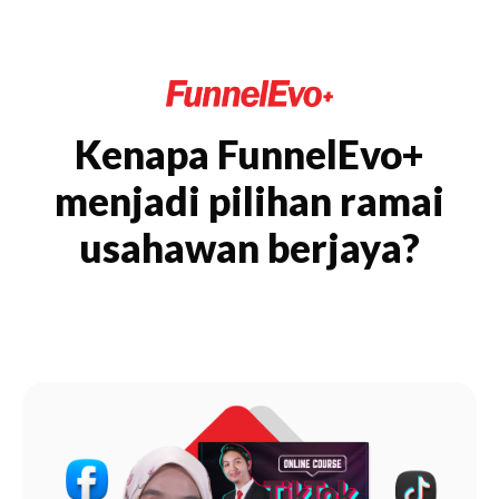
Kenapa FunnelEvo+
menjadi pilihan ramai
usahawan berjaya?