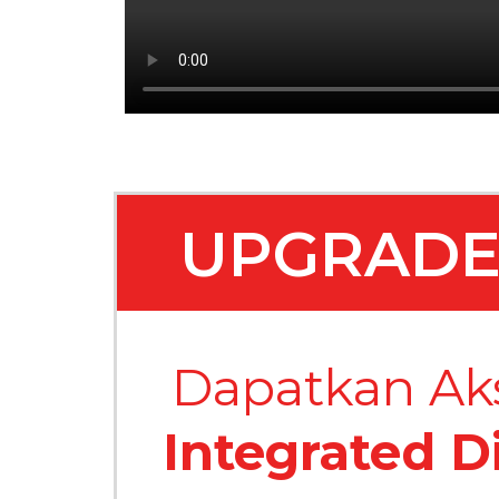
UPGRADE
Dapatkan Ak
Integrated D