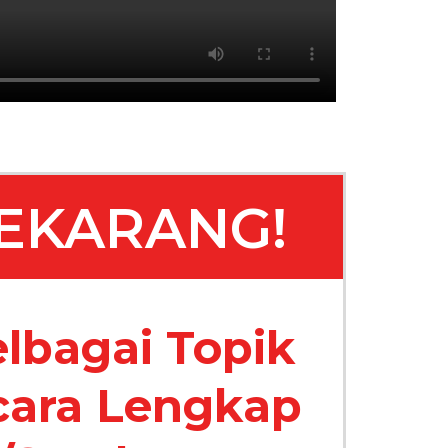
EKARANG!
lbagai Topik
ecara Lengkap