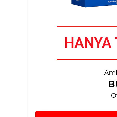
HANYA 
Amb
B
O