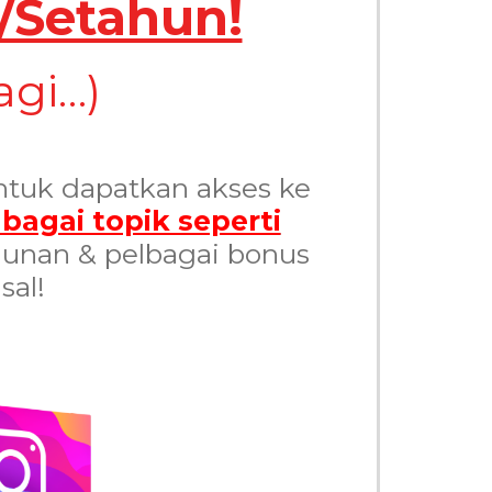
/setahun!
agi…)
ntuk dapatkan akses ke
bagai topik seperti
hunan & pelbagai bonus
sal!