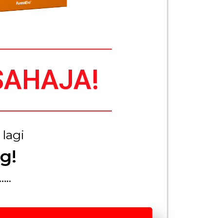
SAHAJA!
lagi
g!
..