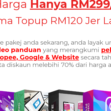
Harga
Hanya RM299
a Topup RM120 Jer L
e pakej anda sekarang, anda layak u
ideo panduan
yang merangkumi
pel
hopee, Google & Website
secara ta
ta diskaun melebihi 70% dari harga a