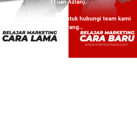
(Tuan Azlan).
Klik butang di bawah untuk hubungi team kami
sekarang…