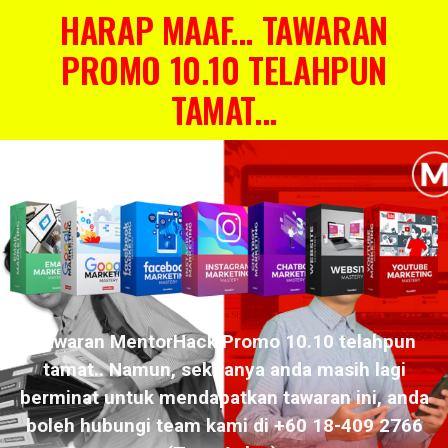
HARAP MAAF... TAWARAN
PROMO 10.10 TELAHPUN
TAMAT...
Tawaran MentorHack Promo 10.10 telahpun
tamat.. Namun, sekiranya anda masih lagi
berminat untuk mendapatkan tawaran ini, anda
boleh hubungi team kami di +60 18-409 2766