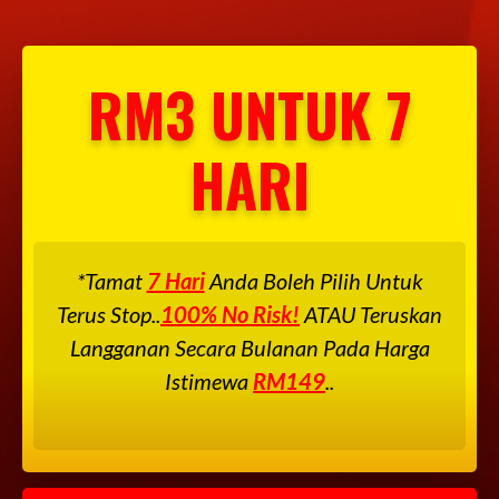
RM3 UNTUK 7
HARI
*Tamat
7 Hari
Anda Boleh Pilih Untuk
Terus Stop..
100% No Risk!
ATAU Teruskan
Langganan Secara Bulanan Pada Harga
Istimewa
RM149
..