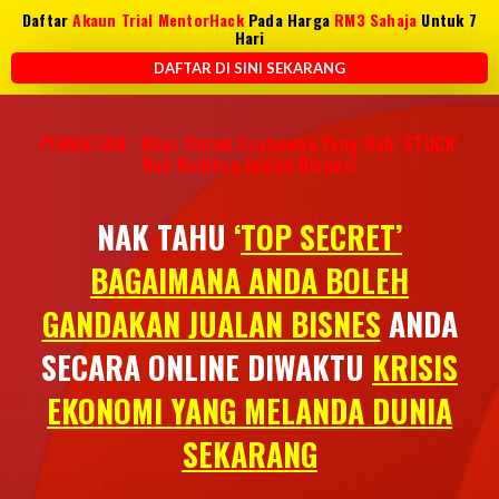
Daftar
Akaun Trial MentorHack
Pada Harga
RM3 Sahaja
Untuk 7
Hari
DAFTAR DI SINI SEKARANG
PERHATIAN : Khas Untuk Usahawan Yang Dah 'STUCK'
Nak Naikkan Jualan Bisnes!
NAK TAHU
‘
TOP SECRET’
BAGAIMANA ANDA BOLEH
GANDAKAN JUALAN BISNES
ANDA
SECARA ONLINE DIWAKTU
KRISIS
EKONOMI YANG MELANDA DUNIA
SEKARANG