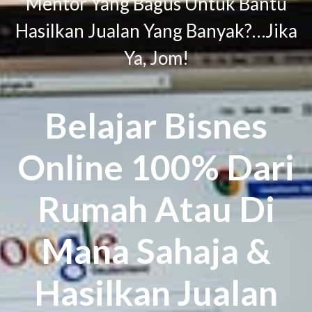
Mentor Yang Bagus Untuk Bantu
Hasilkan Jualan Yang Banyak?…Jika
Ya, Jom!
Belajar Bisnes
Online 100% Dari
Rumah Atau Di
Mana Sahaja &
Hasilkan Jualan