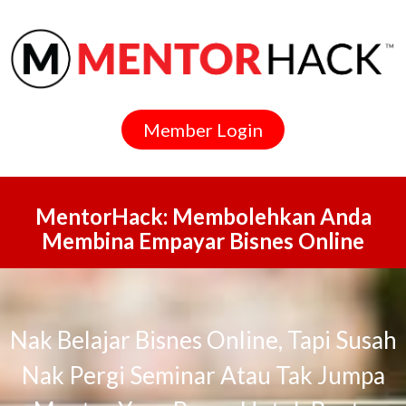
Member Login
MentorHack: Membolehkan Anda
Membina Empayar Bisnes Online
Nak Belajar Bisnes Online, Tapi Susah
Nak Pergi Seminar Atau Tak Jumpa