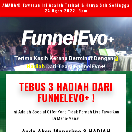
AMARAN! Tawaran Ini Adalah Terhad & Hanya Sah Sehingga
24 Ogos 2022, 3pm
Terima Kasih Kerana Berminat Dengan
3
Hadiah
Dari Team FunnelEvo+!
TEBUS 3 HADIAH DARI
FUNNELEVO+ !
Ini Adalah
Special Offer Yang Tidak Pernah Lisa Tawarkan
Di Mana-Mana!
Anda Akan Menerima 3 HADIAH