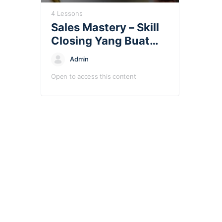
4 Lessons
Sales Mastery – Skill
Closing Yang Buat
Pelanggan Tak Tolak
Admin
Untuk Beli
Open to access this content